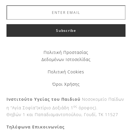
Πολιτική Προστασίας
Δεδομένων Ιστοσελίδας
Πολιτική Cookies
Όροι Χρήσης
Ινστιτούτο Υγείας του Παιδιού
Νοσοκομείο Παίδων
ος
η “Αγία Σοφία”(κτίριο Δοξιάδη 1
όροφος).
Θηβών 1 και Παπαδιαμαντοπούλου, Γουδί, ΤΚ 11527
Τηλέφωνα Επικοινωνίας