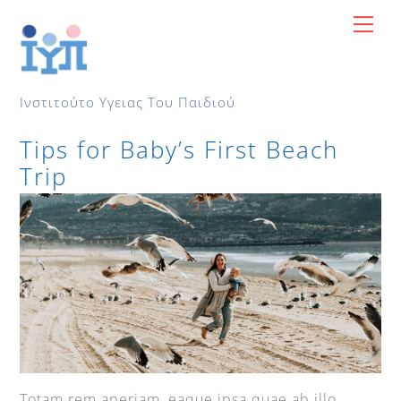
Skip
Me
to
content
Ινστιτούτο Υγειας Του Παιδιού
Tips for Baby’s First Beach
Trip
Totam rem aperiam, eaque ipsa quae ab illo