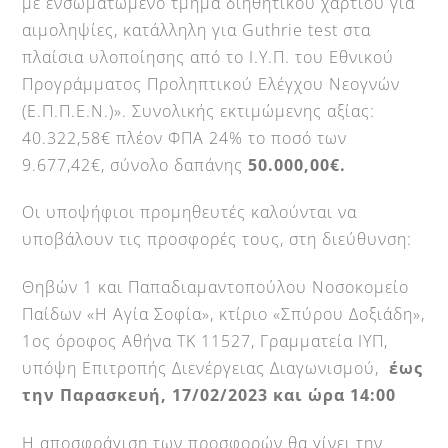
με ενσωματωμένο τμήμα διηθητικού χαρτιού για
αιμοληψίες, κατάλληλη για Guthrie test στα
πλαίσια υλοποίησης από το Ι.Υ.Π. του Εθνικού
Προγράμματος Προληπτικού Ελέγχου Νεογνών
(Ε.Π.Π.Ε.Ν.)». Συνολικής εκτιμώμενης αξίας:
40.322,58€ πλέον ΦΠΑ 24% το ποσό των
9.677,42€, σύνολο δαπάνης
50.000,00€.
Οι υποψήφιοι προμηθευτές καλούνται να
υποβάλουν τις προσφορές τους, στη διεύθυνση:
Θηβών 1 και Παπαδιαμαντοπούλου Νοσοκομείο
Παίδων «Η Αγία Σοφία», κτίριο «Σπύρου Δοξιάδη»,
1ος όροφος Αθήνα ΤΚ 11527, Γραμματεία ΙΥΠ,
υπόψη Επιτροπής Διενέργειας Διαγωνισμού,
έως
την Παρασκευή, 17/02/2023 και ώρα 14:00
Η αποσφράγιση των προσφορών θα γίνει την