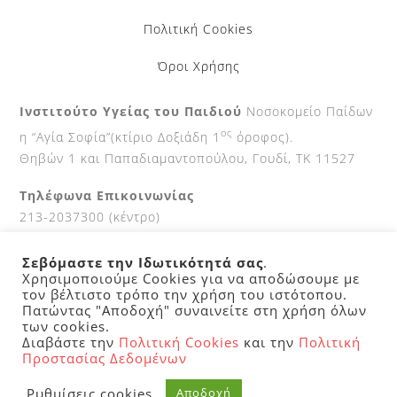
Πολιτική Cookies
Όροι Χρήσης
Ινστιτούτο Υγείας του Παιδιού
Νοσοκομείο Παίδων
ος
η “Αγία Σοφία”(κτίριο Δοξιάδη 1
όροφος).
Θηβών 1 και Παπαδιαμαντοπούλου, Γουδί, ΤΚ 11527
Τηλέφωνα Επικοινωνίας
213-2037300 (κέντρο)
210-7700111 (Fax)
Σεβόμαστε την Ιδωτικότητά σας
.
Ώρες κοινού
Χρησιμοποιούμε Cookies για να αποδώσουμε με
τον βέλτιστο τρόπο την χρήση του ιστότοπου.
9-2 καθημερινά.
Πατώντας "Αποδοχή" συναινείτε στη χρήση όλων
των cookies.
Διαβάστε την
Πολιτική Cookies
και την
Πολιτική
©
Ινστιτουτο Υγειας του Παιδιου
2026
Προστασίας Δεδομένων
- created by
Digital 3
Ρυθμίσεις cookies
Αποδοχή