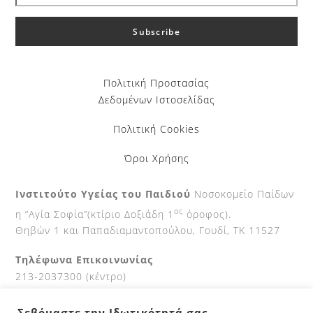
Πολιτική Προστασίας
Δεδομένων Ιστοσελίδας
Πολιτική Cookies
Όροι Χρήσης
Ινστιτούτο Υγείας του Παιδιού
Νοσοκομείο Παίδων
ος
η “Αγία Σοφία”(κτίριο Δοξιάδη 1
όροφος).
Θηβών 1 και Παπαδιαμαντοπούλου, Γουδί, ΤΚ 11527
Τηλέφωνα Επικοινωνίας
213-2037300 (κέντρο)
210-7700111 (Fax)
Σεβόμαστε την Ιδωτικότητά σας
.