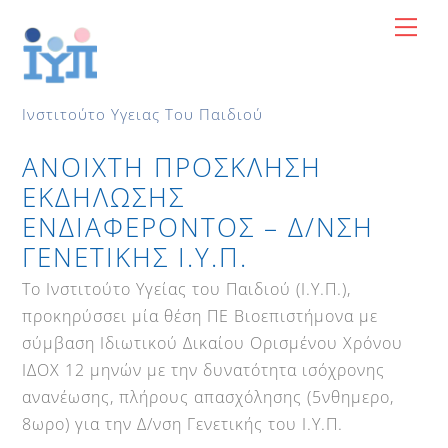
Skip
Me
to
content
Ινστιτούτο Υγειας Του Παιδιού
ΑΝΟΙΧΤΗ ΠΡΟΣΚΛΗΣΗ
ΕΚΔΗΛΩΣΗΣ
ΕΝΔΙΑΦΕΡΟΝΤΟΣ – Δ/ΝΣΗ
ΓΕΝΕΤΙΚΗΣ Ι.Υ.Π.
Το Ινστιτούτο Υγείας του Παιδιού (Ι.Υ.Π.),
προκηρύσσει μία θέση ΠΕ Βιοεπιστήμονα με
σύμβαση Ιδιωτικού Δικαίου Ορισμένου Χρόνου
ΙΔΟΧ 12 μηνών με την δυνατότητα ισόχρονης
ανανέωσης, πλήρους απασχόλησης (5νθημερο,
8ωρο) για την Δ/νση Γενετικής του Ι.Υ.Π.