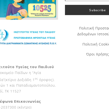
Πολιτική Προστα
Δεδομένων Ιστοσε
Πολιτική Cooki
Όροι Χρήσης
τιτούτο Υγείας του Παιδιού
οκομείο Παίδων η “Αγία
ος
ία”(κτίριο Δοξιάδη 1
όροφος).
ών 1 και Παπαδιαμαντοπούλου,
δί, ΤΚ 11527
έφωνα Επικοινωνίας
-2037300 (κέντρο)