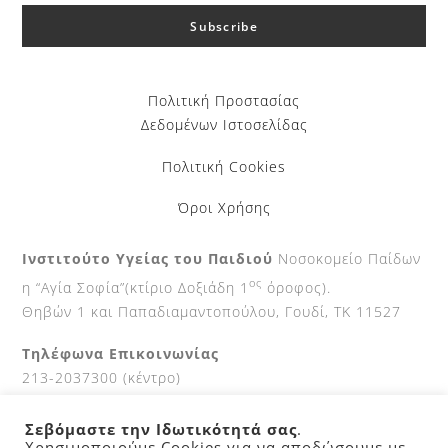
Πολιτική Προστασίας
Δεδομένων Ιστοσελίδας
Πολιτική Cookies
Όροι Χρήσης
Ινστιτούτο Υγείας του Παιδιού
Νοσοκομείο Παίδων
ος
η “Αγία Σοφία”(κτίριο Δοξιάδη 1
όροφος).
Θηβών 1 και Παπαδιαμαντοπούλου, Γουδί, ΤΚ 11527
Τηλέφωνα Επικοινωνίας
213-2037300 (κέντρο)
210-7700111 (Fax)
Σεβόμαστε την Ιδωτικότητά σας
.
Ώρες κοινού
Χρησιμοποιούμε Cookies για να αποδώσουμε με