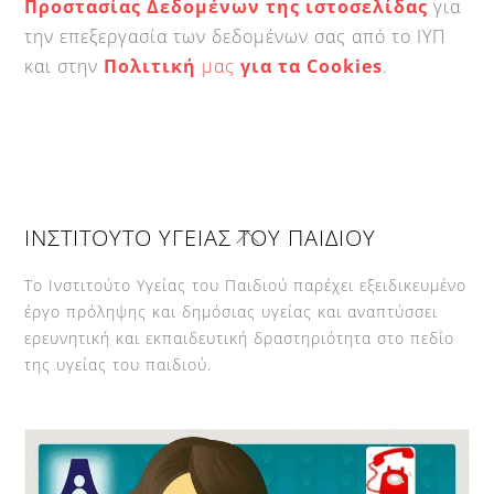
Προστασίας Δεδομένων της ιστοσελίδας
για
την επεξεργασία των δεδομένων σας από το ΙΥΠ
και στην
Πολιτική
μας
για τα
Cookies
.
Back
ΙΝΣΤΙΤΟΥΤΟ ΥΓΕΙΑΣ ΤΟΥ ΠΑΙΔΙΟΥ
To
Top
Το Ινστιτούτο Υγείας του Παιδιού παρέχει εξειδικευμένο
έργο πρόληψης και δημόσιας υγείας και αναπτύσσει
ερευνητική και εκπαιδευτική δραστηριότητα στο πεδίο
της υγείας του παιδιού.