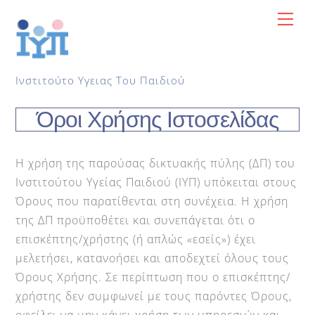
Skip
Me
to
content
Ινστιτούτο Υγειας Του Παιδιού
Όροι Χρήσης Ιστοσελίδας
Η χρήση της παρούσας δικτυακής πύλης (ΔΠ) του
Ινστιτούτου Υγείας Παιδιού (ΙΥΠ) υπόκειται στους
Όρους που παρατίθενται στη συνέχεια. Η χρήση
της ΔΠ προϋποθέτει και συνεπάγεται ότι ο
επισκέπτης/χρήστης (ή απλώς «εσείς») έχει
μελετήσει, κατανοήσει και αποδεχτεί όλους τους
Όρους Χρήσης. Σε περίπτωση που ο επισκέπτης/
χρήστης δεν συμφωνεί με τους παρόντες Όρους,