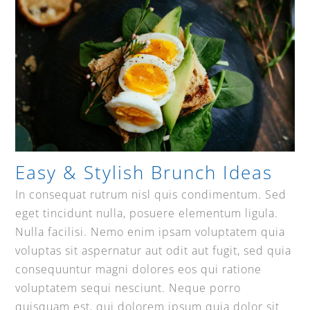
Easy & Stylish Brunch Ideas
In consequat rutrum nisl quis condimentum. Sed
eget tincidunt nulla, posuere elementum ligula.
Nulla facilisi. Nemo enim ipsam voluptatem quia
voluptas sit aspernatur aut odit aut fugit, sed quia
consequuntur magni dolores eos qui ratione
voluptatem sequi nesciunt. Neque porro
quisquam est, qui dolorem ipsum quia dolor sit