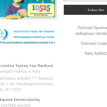
Πολιτική Προστα
Δεδομένων Ιστοσε
Πολιτική Cooki
Όροι Χρήσης
τιτούτο Υγείας του Παιδιού
οκομείο Παίδων η “Αγία
ος
ία”(κτίριο Δοξιάδη 1
όροφος).
ών 1 και Παπαδιαμαντοπούλου,
δί, ΤΚ 11527
έφωνα Επικοινωνίας
-2037300 (κέντρο)