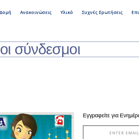
Δομή
Ανακοινώσεις
Υλικό
Συχνές Ερωτήσεις
Επ
οι σύνδεσμοι
Back
Εγγραφείτε για Ενημέ
To
Top