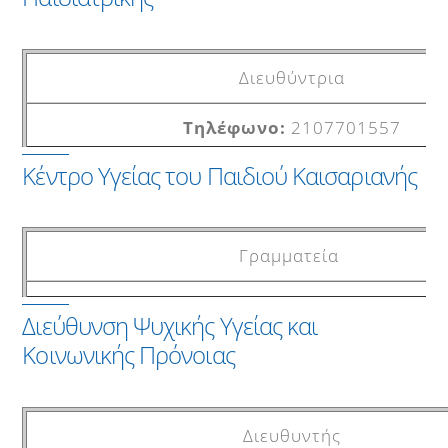
Διευθύντρια
2107701557
Κέντρο Υγείας του Παιδιού Καισαριανής
axekalaki@ich.gr
Γραμματεία
Γραμματεία
210-7701557
2107231734
Διεύθυνση Ψυχικής Υγείας και
grammateia-ddsp@ich.gr
Κοινωνικής Πρόνοιας
kypk-ddsp@ich.gr
FAX
Διευθυντής