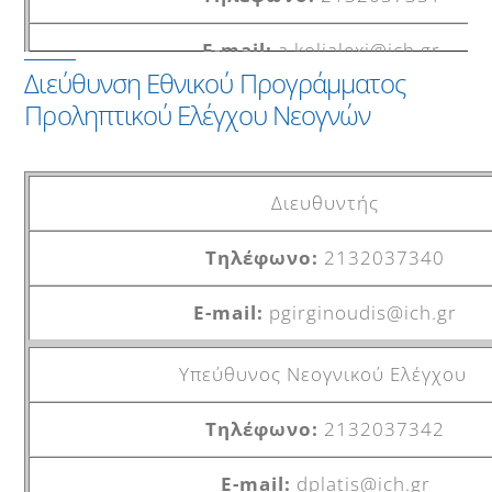
213-2037321
a.kolialexi@ich.gr
ecflab@ich.gr
Διεύθυνση Εθνικού Προγράμματος
Προληπτικού Ελέγχου Νεογνών
Εργαστήριο Κυτταρογενετικής
2132037332
Διευθυντής
mgrigoriadou@ich.gr
2132037340
Τμήμα Μοριακής
pgirginoudis@ich.gr
2132037333
Υπεύθυνος Νεογνικού Ελέγχου
m.poulou@ich.gr
2132037342
dplatis@ich.gr