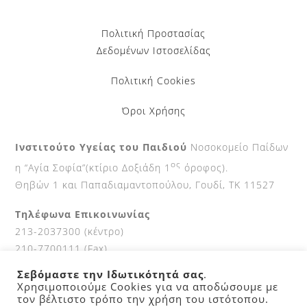
Πολιτική Προστασίας
Δεδομένων Ιστοσελίδας
Πολιτική Cookies
Όροι Χρήσης
Ινστιτούτο Υγείας του Παιδιού
Νοσοκομείο Παίδων
ος
η “Αγία Σοφία”(κτίριο Δοξιάδη 1
όροφος).
Θηβών 1 και Παπαδιαμαντοπούλου, Γουδί, ΤΚ 11527
Τηλέφωνα Επικοινωνίας
213-2037300 (κέντρο)
210-7700111 (Fax)
Σεβόμαστε την Ιδωτικότητά σας
.
Ώρες κοινού
Χρησιμοποιούμε Cookies για να αποδώσουμε με
9-2 καθημερινά.
τον βέλτιστο τρόπο την χρήση του ιστότοπου.