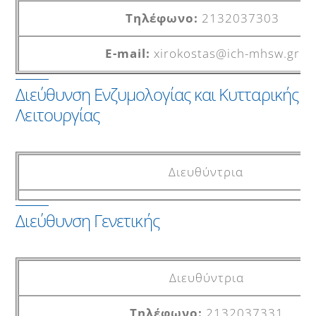
2132037303
xirokostas@ich-mhsw.gr
Διεύθυνση Ενζυμολογίας και Κυτταρικής
Λειτουργίας
Διευθύντρια
2132037320
Διεύθυνση Γενετικής
ecfdept@ich.gr
Διευθύντρια
Εργαστήριο
2132037331