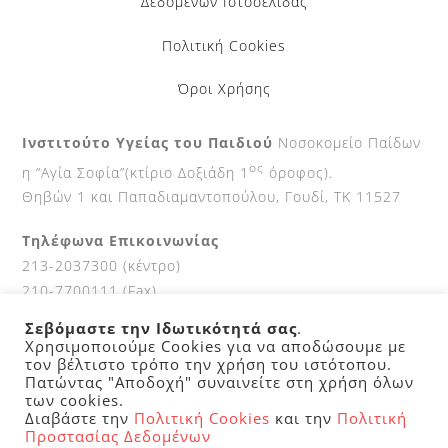
Δεδομένων Ιστοσελίδας
Πολιτική Cookies
Όροι Χρήσης
Ινστιτούτο Υγείας του Παιδιού
Νοσοκομείο Παίδων
ος
η “Αγία Σοφία”(κτίριο Δοξιάδη 1
όροφος).
Θηβών 1 και Παπαδιαμαντοπούλου, Γουδί, ΤΚ 11527
Τηλέφωνα Επικοινωνίας
213-2037300 (κέντρο)
210-7700111 (Fax)
Σεβόμαστε την Ιδωτικότητά σας
.
Ώρες κοινού
Χρησιμοποιούμε Cookies για να αποδώσουμε με
9-2 καθημερινά.
τον βέλτιστο τρόπο την χρήση του ιστότοπου.
Πατώντας "Αποδοχή" συναινείτε στη χρήση όλων
των cookies.
Διαβάστε την
Πολιτική Cookies
και την
Πολιτική
©
Ινστιτουτο Υγειας του Παιδιου
2026
Προστασίας Δεδομένων