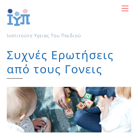
Skip
Me
to
content
Ινστιτούτο Υγειας Του Παιδιού
Συχνές Ερωτήσεις
από τους Γονεις