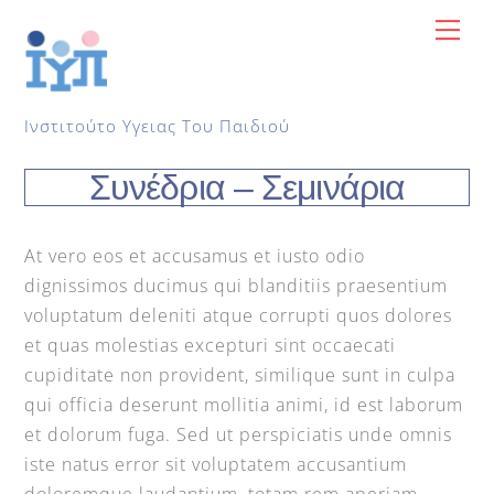
Skip
Me
to
content
Ινστιτούτο Υγειας Του Παιδιού
Συνέδρια – Σεμινάρια
At vero eos et accusamus et iusto odio
dignissimos ducimus qui blanditiis praesentium
voluptatum deleniti atque corrupti quos dolores
et quas molestias excepturi sint occaecati
cupiditate non provident, similique sunt in culpa
qui officia deserunt mollitia animi, id est laborum
et dolorum fuga. Sed ut perspiciatis unde omnis
iste natus error sit voluptatem accusantium