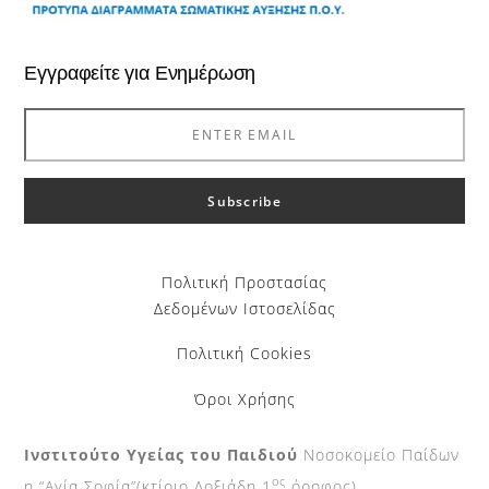
Εγγραφείτε για Ενημέρωση
Πολιτική Προστασίας
Δεδομένων Ιστοσελίδας
Πολιτική Cookies
Όροι Χρήσης
Ινστιτούτο Υγείας του Παιδιού
Νοσοκομείο Παίδων
ος
η “Αγία Σοφία”(κτίριο Δοξιάδη 1
όροφος).