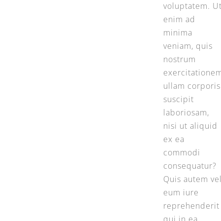
voluptatem. U
enim ad
minima
veniam, quis
nostrum
exercitatione
ullam corporis
suscipit
laboriosam,
nisi ut aliquid
ex ea
commodi
consequatur?
Quis autem ve
eum iure
reprehenderit
qui in ea