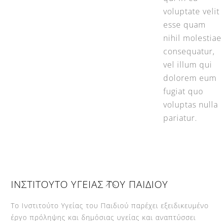
voluptate velit
esse quam
nihil molestia
consequatur,
vel illum qui
dolorem eum
fugiat quo
voluptas nulla
pariatur.
Back
ΙΝΣΤΙΤΟΥΤΟ ΥΓΕΙΑΣ ΤΟΥ ΠΑΙΔΙΟΥ
To
Top
Το Ινστιτούτο Υγείας του Παιδιού παρέχει εξειδικευμένο
έργο πρόληψης και δημόσιας υγείας και αναπτύσσει