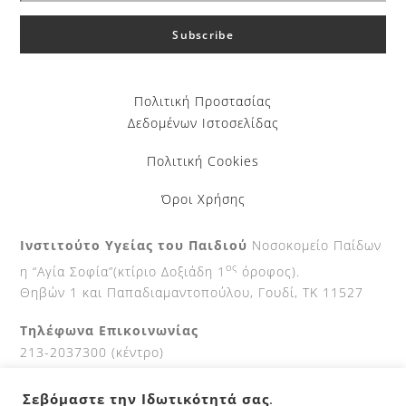
Πολιτική Προστασίας
Δεδομένων Ιστοσελίδας
Πολιτική Cookies
Όροι Χρήσης
Ινστιτούτο Υγείας του Παιδιού
Νοσοκομείο Παίδων
ος
η “Αγία Σοφία”(κτίριο Δοξιάδη 1
όροφος).
Θηβών 1 και Παπαδιαμαντοπούλου, Γουδί, ΤΚ 11527
Τηλέφωνα Επικοινωνίας
213-2037300 (κέντρο)
210-7700111 (Fax)
Σεβόμαστε την Ιδωτικότητά σας
.