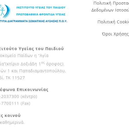
Πολιτική Προστα
Δεδομένων Ιστοσε
Πολιτική Cooki
Όροι Χρήσης
τιτούτο Υγείας του Παιδιού
οκομείο Παίδων η “Αγία
ος
ία”(κτίριο Δοξιάδη 1
όροφος).
ών 1 και Παπαδιαμαντοπούλου,
δί, ΤΚ 11527
έφωνα Επικοινωνίας
-2037300 (κέντρο)
-7700111 (Fax)
ς κοινού
 καθημερινά.