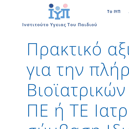
Skip
to
Το ΙΥΠ
content
Ινστιτούτο Υγειας Του Παιδιού
Πρακτικό α
για την πλή
Βιοϊατρικών
ΠΕ ή ΤΕ Ιατ