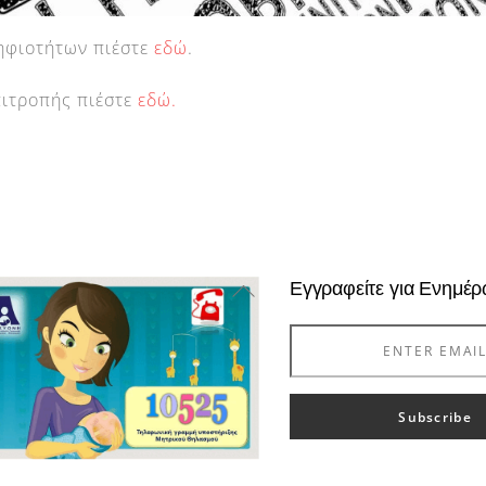
ψηφιοτήτων πιέστε
εδώ
.
πιτροπής πιέστε
εδώ.
Back
Εγγραφείτε για Ενημέ
To
Top