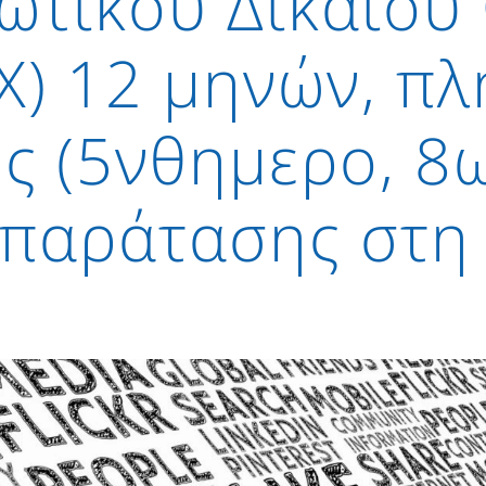
ωτικού Δικαίου
Χ) 12 μηνών, π
 (5νθημερο, 8ω
παράτασης στη