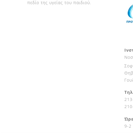
πεδίο της υγείας του παιδιού.
Ινσ
Νοσ
Σοφ
Θηβ
Γου
Τηλ
213
210
Ώρε
9-2