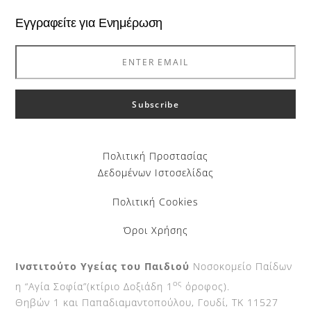
Εγγραφείτε για Ενημέρωση
Πολιτική Προστασίας
Δεδομένων Ιστοσελίδας
Πολιτική Cookies
Όροι Χρήσης
Ινστιτούτο Υγείας του Παιδιού
Νοσοκομείο Παίδων
ος
η “Αγία Σοφία”(κτίριο Δοξιάδη 1
όροφος).
Θηβών 1 και Παπαδιαμαντοπούλου, Γουδί, ΤΚ 11527