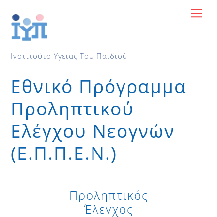
Skip
Me
to
content
Ινστιτούτο Υγειας Του Παιδιού
Εθνικό Πρόγραμμα
Προληπτικού
Ελέγχου Νεογνών
(Ε.Π.Π.Ε.Ν.)
Προληπτικός
Έλεγχος