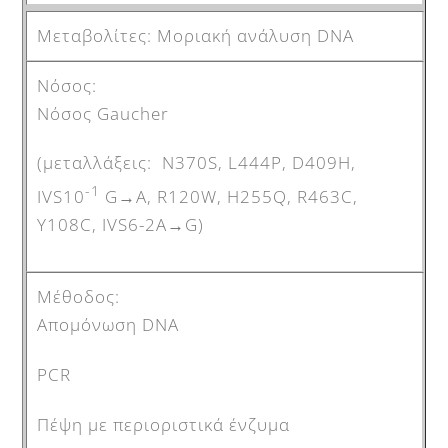
Μοριακή ανάλυση DNA
Νόσος Gaucher
(μεταλλάξεις: N370S, L444P, D409H,
-1
IVS10
G→A, R120W, H255Q, R463C,
Y108C, IVS6-2A→G)
Aπομόνωση DNA
PCR
Πέψη με περιοριστικά ένζυμα