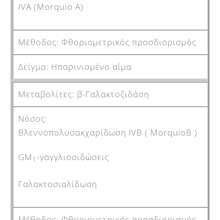
ΙVA (Morquio A)
Φθοριομετρικός προσδιορισμός
Ηπαρινισμένο αίμα
β-Γαλακτοζιδάση
Βλεννοπολυσακχαρίδωση IVB ( MorquioB )
GM
-γαγγλιοσιδώσεις
1
Γαλακτοσιαλίδωση
Φθοριομετρικός προσδιορισμός