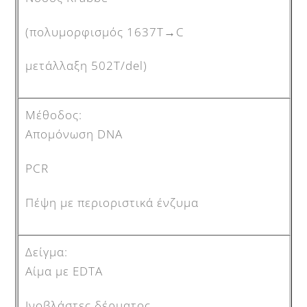
(πολυμορφισμός 1637T→C
μετάλλαξη 502Τ/del)
Aπομόνωση DNA
PCR
Πέψη με περιοριστικά ένζυμα
Αίμα με EDTA
Ινοβλάστες δέρματος