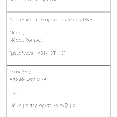
Μοριακή ανάλυση DNA
Nόσος Pompe:
(μετάλλαξη IVS1-13T→G)
Aπομόνωση DNA
PCR
Πέψη με περιοριστικά ένζυμα