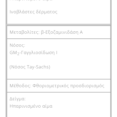
Ινοβλάστες δέρματος
β-Εξοζαμινιδάση Α
GM
-Γαγγλιοσίδωση Ι
2
(Νόσος Tay-Sachs)
Φθοριομετρικός προσδιορισμός
Ηπαρινισμένο αίμα