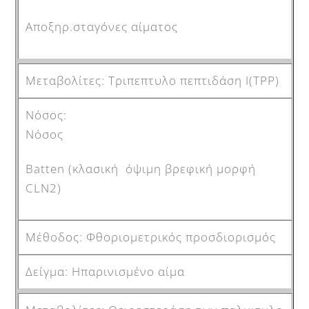
Αποξηρ.σταγόνες αίματος
Τριπεπτυλο πεπτιδάση Ι(ΤΡΡ)
Νόσος
Βatten (κλασική όψιμη βρεφική μορφή
CLN2)
Φθοριομετρικός προσδιορισμός
Ηπαρινισμένο αίμα