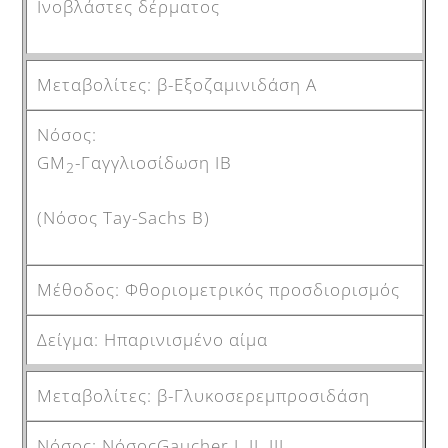
Ινοβλάστες δέρματος
β-Εξοζαμινιδάση Α
GM
-Γαγγλιοσίδωση ΙΒ
2
(Νόσος Tay-Sachs Β)
Φθοριομετρικός προσδιορισμός
Ηπαρινισμένο αίμα
β-Γλυκοσερεμπροσιδάση
ΝόσοςGaucher I, II, III