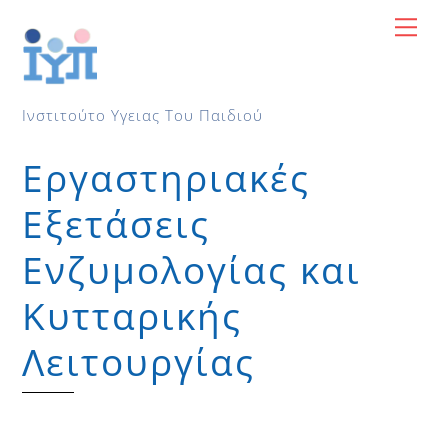
Skip
Me
to
content
Ινστιτούτο Υγειας Του Παιδιού
Εργαστηριακές
Εξετάσεις
Ενζυμολογίας και
Κυτταρικής
Λειτουργίας