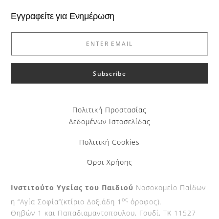
Εγγραφείτε για Ενημέρωση
Πολιτική Προστασίας
Δεδομένων Ιστοσελίδας
Πολιτική Cookies
Όροι Χρήσης
Ινστιτούτο Υγείας του Παιδιού
Νοσοκομείο Παίδων
ος
η “Αγία Σοφία”(κτίριο Δοξιάδη 1
όροφος).
Θηβών 1 και Παπαδιαμαντοπούλου, Γουδί, ΤΚ 11527