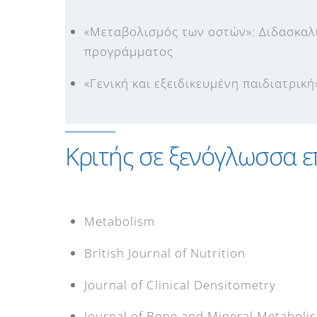
«Μεταβολισμός των οστών»: Διδασκαλ
προγράμματος
«Γενική και εξειδικευμένη παιδιατρικ
Κριτής σε ξενόγλωσσα ε
Μetabolism
British Journal of Nutrition
Journal of Clinical Densitometry
Journal of Bone and Mineral Metaboli