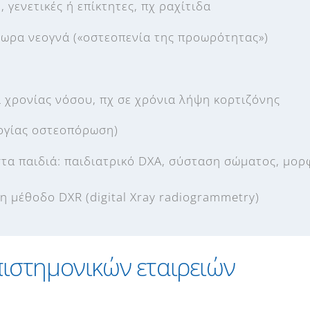
 γενετικές ή επίκτητες, πχ ραχίτιδα
ωρα νεογνά («οστεοπενία της προωρότητας»)
 χρονίας νόσου, πχ σε χρόνια λήψη κορτιζόνης
λογίας οστεοπόρωση)
στα παιδιά: παιδιατρικό DXA, σύσταση σώματος, μο
τη μέθοδο DXR (digital Xray radiogrammetry)
ιστημονικών εταιρειών