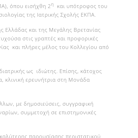
η
Α), όπου εισήχθη 2
και υπότροφος του
ιολογίας της Ιατρικής Σχολής ΕΚΠΑ.
ς Ελλάδας και της Μεγάλης Βρετανίας
ιτυχούσα στις γραπτές και προφορικές
νίας και πλήρες μέλος του Κολλεγίου από
διατρικής ως ιδιώτης. Επίσης, κάτοχος
α, κλινική ερευνήτρια στη Μονάδα
λλων, με δημοσιεύσεις, συγγραφική
ναρίων, συμμετοχή σε επιστημονικές
 καλύτερης παρουσίασης περιστατικού