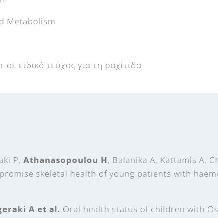
nd Metabolism
or σε ειδικό τεύχος για τη ραχίτιδα
aki P,
Athanasopoulou H
, Balanika A, Kattamis A, 
omise skeletal health of young patients with haemop
eraki A et al.
Oral health status of children with 