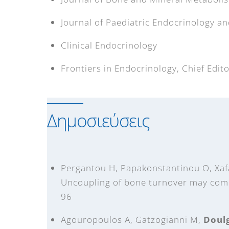
Journal of Paediatric Endocrinology a
Clinical Endocrinology
Frontiers in Endocrinology, Chief Edit
Δημοσιεύσεις
Pergantou H, Papakonstantinou O, Xaf
Uncoupling of bone turnover may compr
96
Agouropoulos A, Gatzogianni M,
Doulg