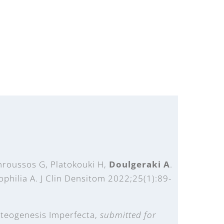
Chroussos G, Platokouki H,
Doulgeraki A
.
hilia A. J Clin Densitom 2022;25(1):89-
Osteogenesis Imperfecta,
submitted for