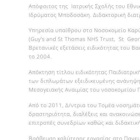
Απόφοιτος της Ιατρικής Σχολής του Εθνι
Ιδρύματος Μποδοσάκη. Διδακτορική διατρ
Υπηρεσία υπαίθρου στο Νοσοκομείο Καρύσ
(Guy’s and St Thomas NHS Trust, St Geor
Βρετανικές εξετάσεις ειδικότητας του Β
το 2004.
Aπόκτηση τίτλου ειδικότητας Παιδιατρική
των διπλωμάτων εξειδικευμένης ανάνηψης
Μεσογειακής Αναιμίας του νοσοκομείου Π
Από το 2011, Δ/ντρια του Τομέα νοσημά
δραστηριότητα, διαλέξεις και ανακοινώσ
επιτροπές συνεδρίων καθώς και διδακτική
Βράβευση καλύτερης εργασίας στο Πανευ