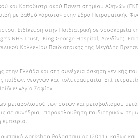
κού και Καποδιστριακού Πανεπιστημίου Αθηνών (ΕΚΠ
ιβή με βαθμό «άριστα» στην έδρα Πειραματικής Φυσ
του. Ειδίκευση στην Παιδιατρική σε νοσοκομεία τη
ge’s NHS Trust, King George Hospital, Λονδίνο). Επ
ασιλικού Κολλεγίου Παιδιατρικής της Μεγάλης Βρετα
ς στην Ελλάδα και στη συνέχεια άσκηση γενικής παι
 παίδων, νεογνών και πολυτραυματία. Επί τετραετί
αίδων «Αγία Σοφία».
των μεταβολισμού των οστών και μεταβολισμού μετά
εις σε συνέδρια, παρακολούθηση παιδιατρικών σεμι
 εμπειρία.
ρωπαϊκό workshop θαλασσαιμίας (2011), καθώς και