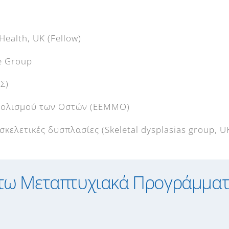
Health, UK (Fellow)
ne Group
Σ)
αβολισμού των Oστών (ΕΕΜΜΟ)
κελετικές δυσπλασίες (Skeletal dysplasias group, U
τω Μεταπτυχιακά Προγράμματα