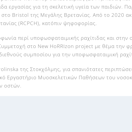
δα εργασίας για τη σκελετική υγεία των παιδιών. Π
 στο Bristol της Μεγάλης Βρετανίας. Από το 2020 α
ετανίας (RCPCH), κατόπιν ψηφοφορίας.
μοφωνία περί υποφωσφαταιμικής ραχίτιδας και στην
 Συμμετοχή στο New HoRRIzon project με θέμα την φ
 διεθνούς συμποσίου για την υποφωσφαταιμική ραχί
rolinska της Στοκχόλμης, για σπανιότατες περιπτώ
ικό Εργαστήριο Μυοσκελετικών Παθήσεων του νοσοκο
ν οστών.