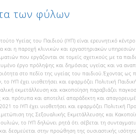
ητα των φύλων
ιτούτο Υγείας του Παιδιού (ΙΥΠ) είναι ερευνητικό κέντ
α και η παροχή κλινικών και εργαστηριακών υπηρεσιών 
ματιών που εργάζονται σε τομείς σχετικούς με τα παιδι
ευμένο έργο πρόληψης και δημόσιας υγείας και να αναπ
ιότητα στο πεδίο της υγείας του παιδιού.Έχοντας ως 
, το ΙΥΠ έχει υιοθετήσει και εφαρμόζει Πολιτική Παιδι
υαλική εκμετάλλευση και κακοποίηση παραβιάζει παγκο
ς και πρότυπα και αποτελεί απαράδεκτη και απαγορευμ
2021 το ΙΥΠ έχει υιοθετήσει και εφαρμόζει Πολιτική Πρ
τιμετώπιση της Σεξουαλικής Εκμετάλλευσης και Κακοπο
υλιών, το ΙΥΠ δηλώνει ρητά ότι σέβεται τη συνταγματ
αι δεσμεύεται στην προώθηση της ουσιαστικής ισότητας