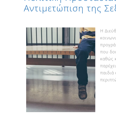
Αντιμετώπιση της Σ
Η Διεύθ
κοινωνι
προγρά
που δου
καθώς κ
παρέχε
παιδιά 
περιπτ