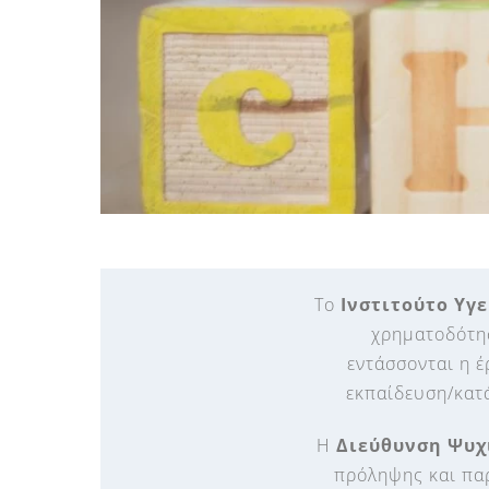
Το
Ινστιτούτο Υγε
χρηματοδότησ
εντάσσονται η έ
εκπαίδευση/κατά
Η
Διεύθυνση Ψυχι
πρόληψης και πα