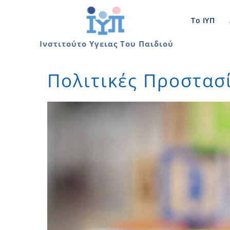
Skip
to
Το ΙΥΠ
content
Ινστιτούτο Υγειας Του Παιδιού
Πολιτικές Προστασί