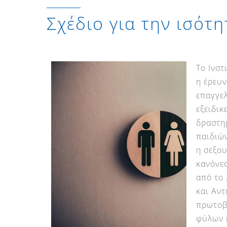
Σχέδιο για την ισότ
Το Ινστ
η έρευν
επαγγελ
εξειδικ
δραστηρ
παιδιών
η σεξο
κανόνε
από το 
και Αν
πρωτοβο
φύλων κ