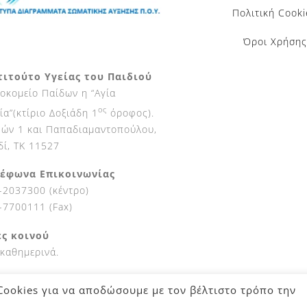
Πολιτική Cooki
Όροι Χρήσης
τιτούτο Υγείας του Παιδιού
οκομείο Παίδων η “Αγία
ος
ία”(κτίριο Δοξιάδη 1
όροφος).
ών 1 και Παπαδιαμαντοπούλου,
δί, ΤΚ 11527
έφωνα Επικοινωνίας
-2037300 (κέντρο)
-7700111 (Fax)
ς κοινού
 καθημερινά.
Cookies για να αποδώσουμε με τον βέλτιστο τρόπο την
igital 3