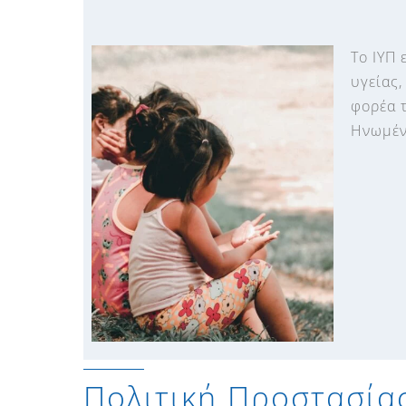
Το ΙΥΠ
υγείας,
φορέα 
Ηνωμέν
Πολιτική Προστασίας