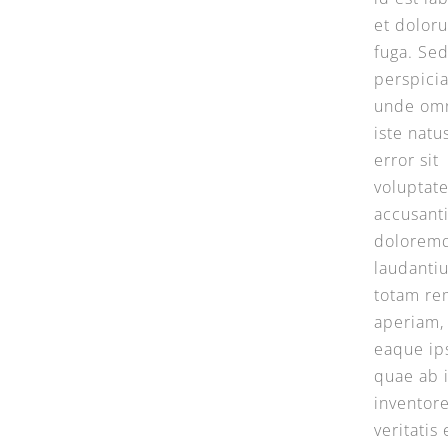
et dolor
fuga. Sed
perspicia
unde om
iste natu
error sit
voluptat
accusant
dolorem
laudanti
totam re
aperiam,
eaque ip
quae ab i
inventor
veritatis 