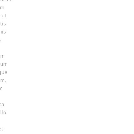
um
 ut
tis
nis
s
em
ium
que
um,
m
sa
llo
e
et