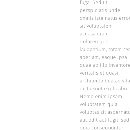
fuga. Sed ut
perspiciatis unde
omnis iste natus erro
sit voluptatem
accusantium
doloremque
laudantium, totam re
aperiam, eaque ipsa
quae ab illo inventor
veritatis et quasi
architecto beatae vit
dicta sunt explicabo.
Nemo enim ipsam
voluptatem quia
voluptas sit aspernat
aut odit aut fugit, sed
quia consequuntur