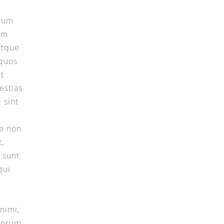
s
ium
um
atque
 quos
et
estias
 sint
i
te non
t,
 sunt
qui
animi,
aborum