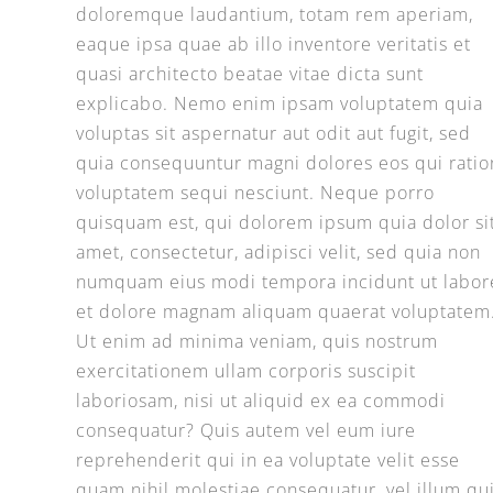
doloremque laudantium, totam rem aperiam,
eaque ipsa quae ab illo inventore veritatis et
quasi architecto beatae vitae dicta sunt
explicabo. Nemo enim ipsam voluptatem quia
voluptas sit aspernatur aut odit aut fugit, sed
quia consequuntur magni dolores eos qui rati
voluptatem sequi nesciunt. Neque porro
quisquam est, qui dolorem ipsum quia dolor si
amet, consectetur, adipisci velit, sed quia non
numquam eius modi tempora incidunt ut labor
et dolore magnam aliquam quaerat voluptatem
Ut enim ad minima veniam, quis nostrum
exercitationem ullam corporis suscipit
laboriosam, nisi ut aliquid ex ea commodi
consequatur? Quis autem vel eum iure
reprehenderit qui in ea voluptate velit esse
quam nihil molestiae consequatur, vel illum qu