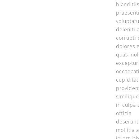
blanditii
praesent
voluptat
deleniti 
corrupti
dolores 
quas mol
excepturi
occaecat
cupidita
providen
similique
in culpa 
officia
deserunt
mollitia 
id est l