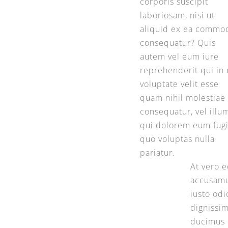
corporis suscipit
laboriosam, nisi ut
aliquid ex ea commo
consequatur? Quis
autem vel eum iure
reprehenderit qui in 
voluptate velit esse
quam nihil molestiae
consequatur, vel illu
qui dolorem eum fugi
quo voluptas nulla
pariatur.
At vero e
accusamu
iusto odi
dignissi
ducimus 