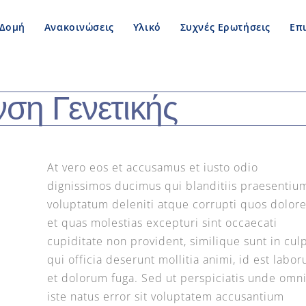
Δομή
Ανακοινώσεις
Υλικό
Συχνές Ερωτήσεις
Επ
νση Γενετικής
At vero eos et accusamus et iusto odio
dignissimos ducimus qui blanditiis praesentiu
voluptatum deleniti atque corrupti quos dolor
et quas molestias excepturi sint occaecati
cupiditate non provident, similique sunt in cul
qui officia deserunt mollitia animi, id est labo
et dolorum fuga. Sed ut perspiciatis unde omn
iste natus error sit voluptatem accusantium