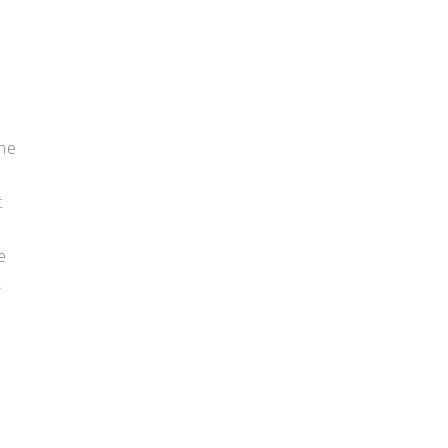
one
t
e
.
i