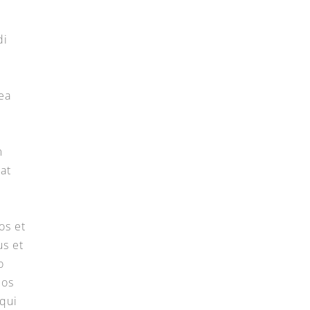
di
ea
m
at
os et
s et
o
mos
qui