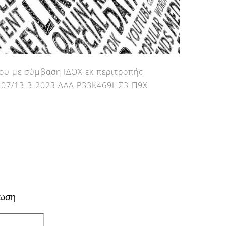
υ με σύμβαση ΙΔΟΧ εκ περιτροπής
. 207/13-3-2023 ΑΔΑ Ρ33Κ469ΗΣ3-Π9Χ
ρωση