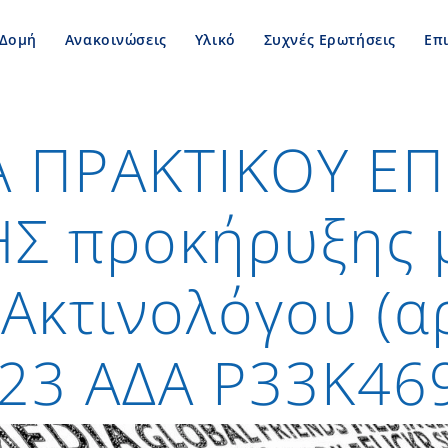
Δομή
Ανακοινώσεις
Υλικό
Συχνές Ερωτήσεις
Επ
 ΠΡΑΚΤΙΚΟΥ ΕΠ
Σ προκήρυξης μ
Ακτινολόγου (α
023 ΑΔΑ Ρ33Κ46