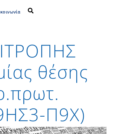
Search
ικοινωνία
ΙΤΡΟΠΗΣ
ίας θέσης
ρ.πρωτ.
9ΗΣ3-Π9Χ)