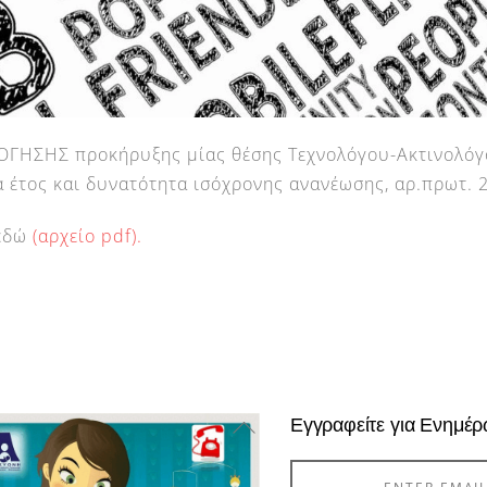
ΗΣΗΣ προκήρυξης μίας θέσης Τεχνολόγου-Ακτινολόγο
α έτος και δυνατότητα ισόχρονης ανανέωσης, αρ.πρωτ
 εδώ
(αρχείο pdf).
Back
Εγγραφείτε για Ενημέ
To
Top