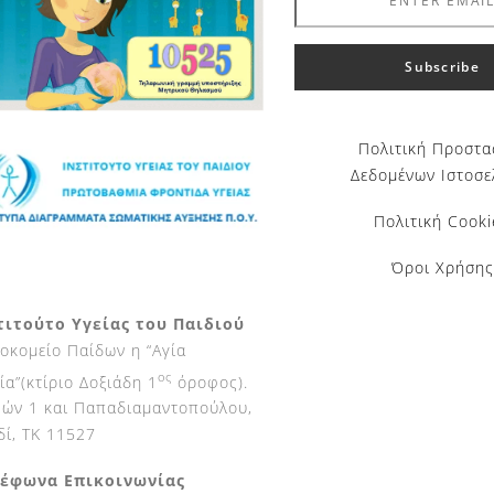
Πολιτική Προστα
Δεδομένων Ιστοσε
Πολιτική Cooki
Όροι Χρήσης
τιτούτο Υγείας του Παιδιού
οκομείο Παίδων η “Αγία
ος
ία”(κτίριο Δοξιάδη 1
όροφος).
ών 1 και Παπαδιαμαντοπούλου,
δί, ΤΚ 11527
έφωνα Επικοινωνίας