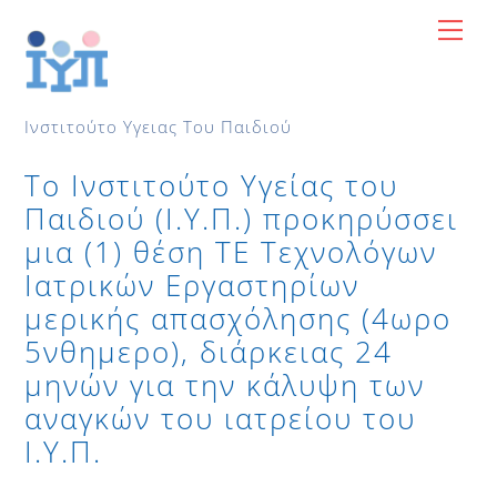
Skip
Me
to
content
Ινστιτούτο Υγειας Του Παιδιού
Το Ινστιτούτο Υγείας του
Παιδιού (Ι.Υ.Π.) προκηρύσσει
μια (1) θέση ΤΕ Τεχνολόγων
Ιατρικών Εργαστηρίων
μερικής απασχόλησης (4ωρο
5νθημερο), διάρκειας 24
μηνών για την κάλυψη των
αναγκών του ιατρείου του
Ι.Υ.Π.