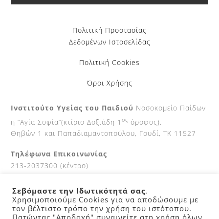
Πολιτική Προστασίας
Δεδομένων Ιστοσελίδας
Πολιτική Cookies
Όροι Χρήσης
Ινστιτούτο Υγείας του Παιδιού
Νοσοκομείο Παίδων
ος
η “Αγία Σοφία”(κτίριο Δοξιάδη 1
όροφος).
Θηβών 1 και Παπαδιαμαντοπούλου, Γουδί, ΤΚ 11527
Τηλέφωνα Επικοινωνίας
213-2037300 (κέντρο)
210-7700111 (Fax)
Σεβόμαστε την Ιδωτικότητά σας
.
Ώρες κοινού
Χρησιμοποιούμε Cookies για να αποδώσουμε με
τον βέλτιστο τρόπο την χρήση του ιστότοπου.
9-2 καθημερινά.
Πατώντας "Αποδοχή" συναινείτε στη χρήση όλων