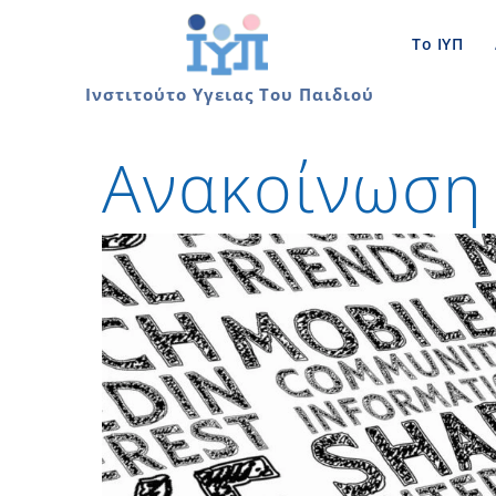
Skip
to
Το ΙΥΠ
content
Ινστιτούτο Υγειας Του Παιδιού
Ανακοίνωση 