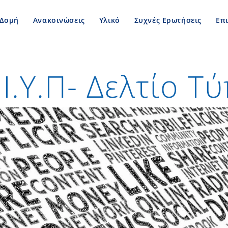
Δομή
Ανακοινώσεις
Υλικό
Συχνές Ερωτήσεις
Επ
Ι.Υ.Π- Δελτίο Τ